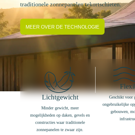
traditionele zonnepanelen tekortschieten.
MEER OVER DE TECHNOLOGIE
Flexi
Lichtgewicht
Geschikt voor 
ongebruikelijke op
Minder gewicht, meer
gebouwen, mob
mogelijkheden op daken, gevels en
infrastru
constructies waar traditionele
zonnepanelen te zwaar zijn.