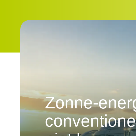
Zonne-ener
conventione