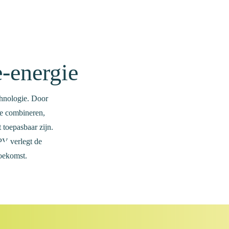
-energie
chnologie. Door
te combineren,
toepasbaar zijn.
PV verlegt de
oekomst.