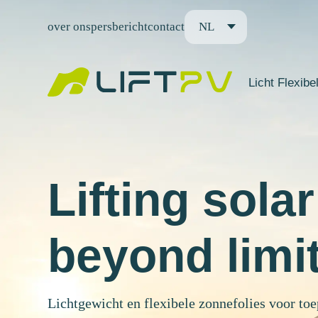
over ons
persbericht
contact
NL
Licht Flexibe
Lifting solar
beyond limi
Lichtgewicht en flexibele zonnefolies voor to