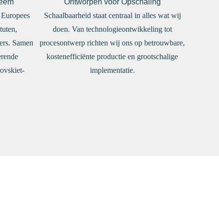
teem
Ontworpen voor Opschaling
k Europees
Schaalbaarheid staat centraal in alles wat wij
tuten,
doen. Van technologieontwikkeling tot
ners. Samen
procesontwerp richten wij ons op betrouwbare,
erende
kostenefficiënte productie en grootschalige
ovskiet-
implementatie.