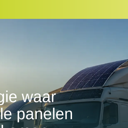
gie waar
le panelen