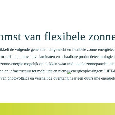
omst van flexibele zonne
kelt de volgende generatie lichtgewicht en flexibele zonne-energiete
materialen, innovatieve laminaten en schaalbare productietechnologie 
Dankzij het lage gewicht en de
onne-energie mogelijk op plekken waar traditionele zonnepanelen niet 
ntegratiemogelijkheden opent LiFT-
 en infrastructuur tot mobiliteit en nieuwe energieoplossingen: LiFT-
PV nieuwe kansen voor gebouwen,
 van photovoltaics en versnelt de overgang naar een duurzame energiet
infrastructuur en mobiliteit.