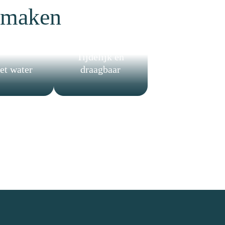
 maken
Tijdelijk en
et water
draagbaar