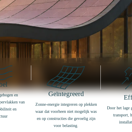
bel
Geïntegreerd
gebogen en
Eff
pervlakken van
Zonne-energie integreren op plekken
Door het lage 
iliteit en
waar dat voorheen niet mogelijk was
transport,
ctuur
en op constructies die gevoelig zijn
installa
voor belasting.