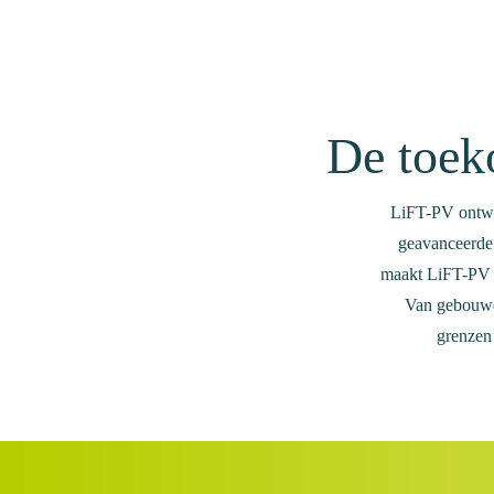
De toek
LiFT-PV ontwik
geavanceerde 
maakt LiFT-PV z
i
Van gebouwen
grenzen