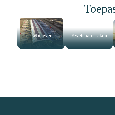
Toepa
Gebouwen
Kwetsbare daken