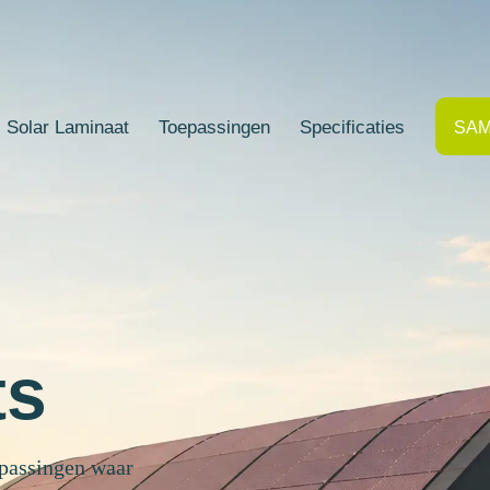
l Solar Laminaat
Toepassingen
Specificaties
SA
ts
epassingen waar