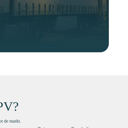
PV?
or de markt.