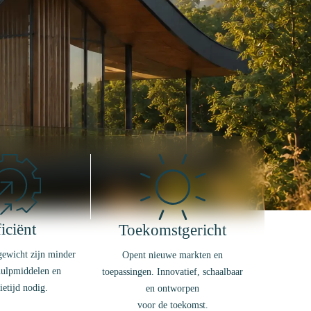
iciënt
Toekomstgericht
gewicht zijn minder
Opent nieuwe markten en
 hulpmiddelen en
toepassingen. Innovatief, schaalbaar
tietijd nodig.
en ontworpen
voor de toekomst.