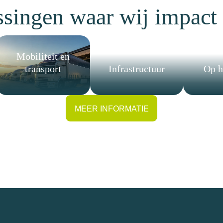
ssingen waar wij impact
Mobiliteit en
transport
Infra
structuur
Op h
MEER INFORMATIE